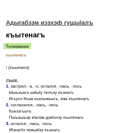
Адыгабзэм изэхэф гущыIалъ
къытенагъ
Толкование
къытенагъ
I
(къытенэ)
лъым.
1.
застрял, -а, -о; остался, -лась, -лось
Ышъхьагъ ыкIыIу телъэу къэнагъ
Игъусэ бгым къехыжьыгъ, ежь къытенагъ
2.
согласился, -лась, -лось
Къезэгъыгъ
Пшъашъэр кIалэм дэкIонэу къытенагъ
3.
остался, -лась, -лось
ИIэнатIэ темыкIэу къэнагъ