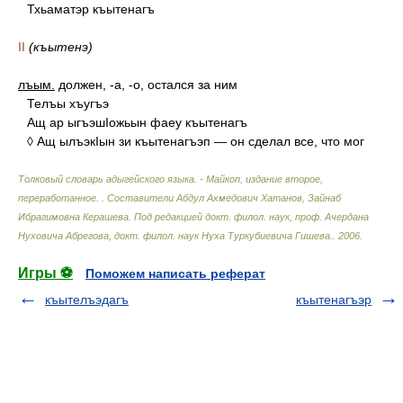
Тхьаматэр къытенагъ
II
(къытенэ)
лъым.
должен, -а, -о, остался за ним
Телъы хъугъэ
Ащ ар ыгъэшIожьын фаеу къытенагъ
◊ Ащ ылъэкIын зи къытенагъэп — он сделал все, что мог
Толковый словарь адыгейского языка. - Майкоп, издание второе,
переработанное.
.
Составители Абдул Ахмедович Хатанов, Зайнаб
Ибрагимовна Керашева. Под редакцией докт. филол. наук, проф. Ачердана
Нуховича Абрегова, докт. филол. наук Нуха Туркубиевича Гишева.
.
2006
.
Игры ⚽
Поможем написать реферат
къытелъэдагъ
къытенагъэр