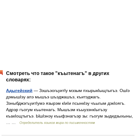
Смотреть что такое "къытенагъ" в других
словарях:
Адыгейский
— ЗэшъэогьуитӀу мэзым пхырыкӀыщтыгъэ. ОшӀэ
дэмышӀэу апэ мышъэ шъэджашъэ, къитэджагъ.
ЗэныбджэгъуитӀумэ язырэм кӀиӀи псынкӀэу чъыгым дэкӀоягъ.
Адрэр гъогум къытенагъ. Мышъэм къыузэнкӀыгъэу
къакӀощтыгъэ. ЫшӀэнэу къыфэнагъэр зы: гъогум зыдидзыхыны,
… …
Определитель языков мира по письменностям